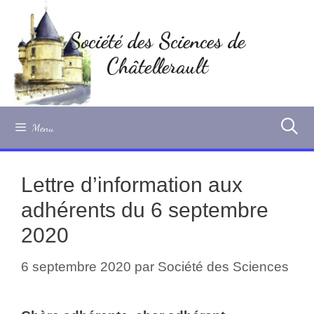
Aller
au
Société des Sciences de
contenu
Châtellerault
Menu
Lettre d’information aux
adhérents du 6 septembre
2020
6 septembre 2020
par
Société des Sciences