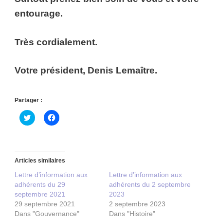
entourage.
Très cordialement.
Votre président, Denis Lemaître.
Partager :
C
C
l
l
i
i
q
q
u
u
e
e
z
z
p
p
Articles similaires
o
o
u
u
Lettre d’information aux
Lettre d’information aux
r
r
adhérents du 29
adhérents du 2 septembre
p
p
a
a
septembre 2021
2023
r
r
29 septembre 2021
2 septembre 2023
t
t
a
a
Dans "Gouvernance"
Dans "Histoire"
g
g