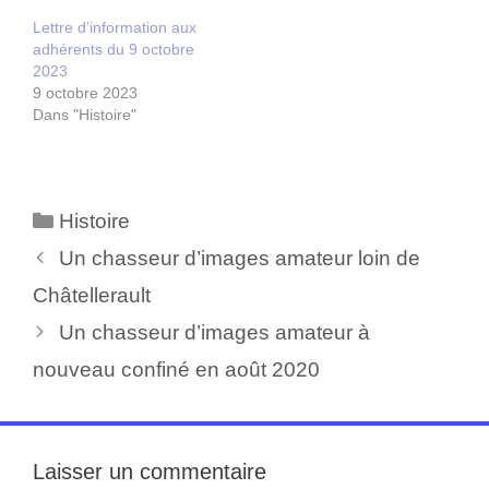
e
e
r
r
Lettre d’information aux
s
s
adhérents du 9 octobre
u
u
r
r
2023
T
F
9 octobre 2023
w
a
i
c
Dans "Histoire"
t
e
t
b
e
o
r
o
(
k
o
(
u
o
Catégories
Histoire
v
u
r
v
Navigation
e
r
Un chasseur d’images amateur loin de
d
e
des
a
d
Châtellerault
n
a
s
n
articles
u
s
Un chasseur d’images amateur à
n
u
e
n
nouveau confiné en août 2020
n
e
o
n
u
o
v
u
e
v
l
e
l
l
e
l
Laisser un commentaire
f
e