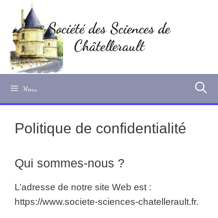
Aller
au
Société des Sciences de
contenu
Châtellerault
Menu
Politique de confidentialité
Qui sommes-nous ?
L’adresse de notre site Web est :
https://www.societe-sciences-chatellerault.fr.