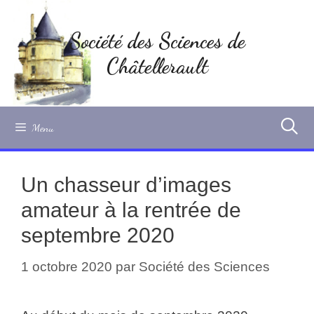
Aller
au
Société des Sciences de
contenu
Châtellerault
Menu
Un chasseur d’images
amateur à la rentrée de
septembre 2020
1 octobre 2020
par
Société des Sciences