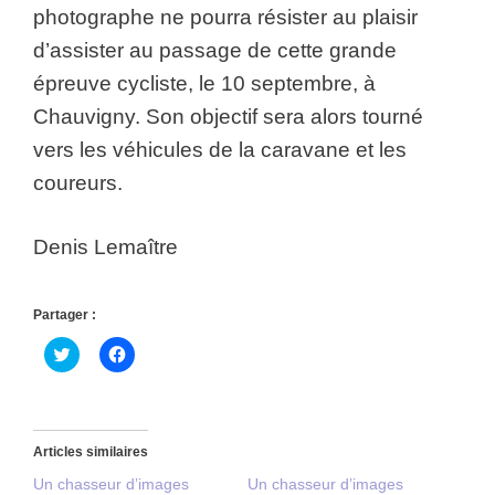
photographe ne pourra résister au plaisir
d’assister au passage de cette grande
épreuve cycliste, le 10 septembre, à
Chauvigny. Son objectif sera alors tourné
vers les véhicules de la caravane et les
coureurs.
Denis Lemaître
Partager :
C
C
l
l
i
i
q
q
u
u
e
e
z
z
p
p
Articles similaires
o
o
u
u
Un chasseur d’images
Un chasseur d’images
r
r