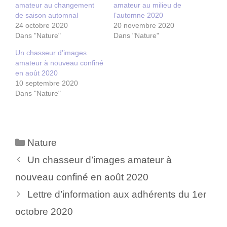
amateur au changement
amateur au milieu de
p
p
a
a
de saison automnal
l’automne 2020
r
r
24 octobre 2020
20 novembre 2020
t
t
a
a
Dans "Nature"
Dans "Nature"
g
g
e
e
r
r
Un chasseur d’images
s
s
amateur à nouveau confiné
u
u
r
r
en août 2020
T
F
10 septembre 2020
w
a
i
c
Dans "Nature"
t
e
t
b
e
o
r
o
(
k
o
(
u
o
Catégories
Nature
v
u
r
v
Navigation
e
r
Un chasseur d’images amateur à
d
e
des
a
d
nouveau confiné en août 2020
n
a
s
n
articles
u
s
Lettre d’information aux adhérents du 1er
n
u
e
n
octobre 2020
n
e
o
n
u
o