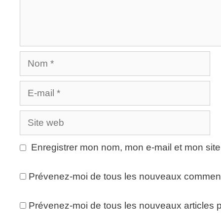
l
e
l
l
e
l
f
e
e
f
n
e
ê
n
t
ê
r
t
Nom
e
r
)
e
)
E-
mail
Site
web
Enregistrer mon nom, mon e-mail et mon sit
Prévenez-moi de tous les nouveaux commenta
Prévenez-moi de tous les nouveaux articles p