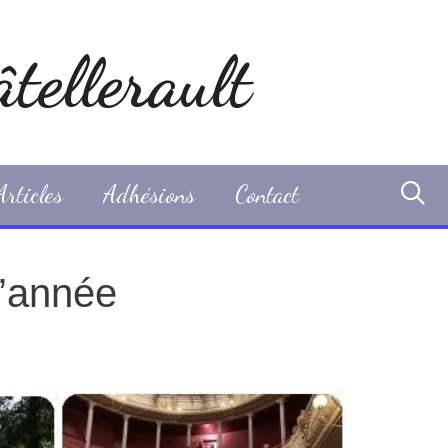
tellerault
Articles
Adhésions
Contact
d’année