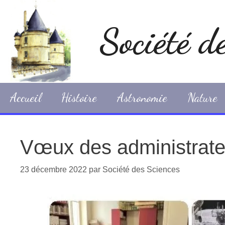
Aller
au
Société d
contenu
Accueil
Histoire
Astronomie
Nature
Vœux des administrateu
23 décembre 2022
par
Société des Sciences